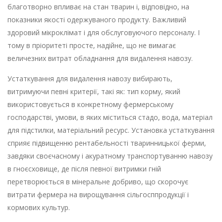
благотворно впливає на стан тварин і, відповідно, на
показники якості одержуваного продукту. Важливий
здоровий мікроклімат і для обслуговуючого персоналу. І
тому в пріоритеті просте, надійне, що не вимагає
величезних витрат обладнання для видалення навозу.
Устаткування для видалення навозу вибирають,
витримуючи певні критерії, такі як: тип корму, який
використовується в конкретному фермерському
господарстві, умови, в яких міститься стадо, вода, матеріал
для підстилки, матеріальний ресурс. Установка устаткування
сприяє підвищенню рентабельності тваринницької ферми,
завдяки своєчасному і акуратному транспортуванню навозу
в гноєсховище, де після певної витримки гній
перетворюється в мінеральне добриво, що скорочує
витрати фермера на вирощування сільгосппродукції і
кормових культур.