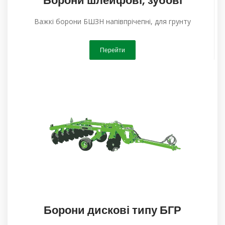
Борони шлейфові, зубові
Важкі борони БШЗН напівпрічепні, для грунту
Перейти
Борони дискові типу БГР