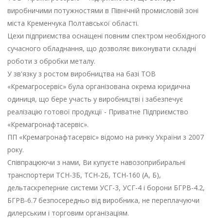
виробничими потужностями в Північній промисловій зоні
міста Кременчука Полтавської області.
Цехи підприємства оснащені повним спектром необхідного
сучасного обладнання, що дозволяє виконувати складні
роботи з обробки металу.
У зв'язку з ростом виробництва на базі ТОВ
«Кремагросервіс» була організована окрема юридична
одиниця, що бере участь у виробництві і забезпечує
реалізацію готової продукції - Приватне Підприємство
«Кремагронафтасервіс».
ПП «Кремагронафтасервіс» відомо на ринку України з 2007
року.
Співпрацюючи з нами, Ви купуєте навозоприбиральні
транспортери ТСН-3Б, ТСН-2Б, ТСН-160 (А, Б),
дельтаскреперние системи УСГ-3, УСГ-4 і борони БГРВ-4.2,
БГРВ-6.7 безпосередньо від виробника, не переплачуючи
дилерським і торговим організаціям.