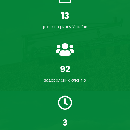
19
років на ринку України
137
задоволених клієнтів
3