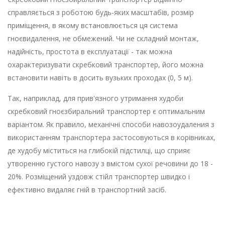
справляється з роботою будь-яких масштабів, розмір
приміщення, в якому встановлюється ця система
гноєвидалення, не обмежений. Чи не складний монтаж,
надійність, простота в експлуатації - так можна
охарактеризувати скребковий транспортер, його можна
встановити навіть в досить вузьких проходах (0, 5 м).
Так, наприклад, для прив'язного утримання худоби
скребковий гноєзбиральний транспортер є оптимальним
варіантом. Як правило, механічні способи навозоудаления з
використанням транспортера застосовуються в корівниках,
де худобу міститься на глибокій підстилці, що сприяє
утворенню густого навозу з вмістом сухої речовини до 18 -
20%. Розміщений уздовж стійл транспортер швидко і
ефективно видаляє гній в транспортний засіб.