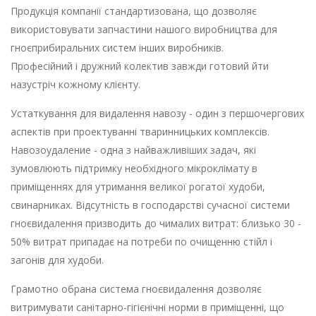
Продукція компанії стандартизована, що дозволяє
використовувати запчастини нашого виробництва для
гноєприбиральних систем інших виробників.
Професійний і дружний колектив завжди готовий йти
назустріч кожному клієнту.
Устаткування для видалення навозу - один з першочергових
аспектів при проектуванні тваринницьких комплексів.
Навозоудаление - одна з найважливіших задач, які
зумовлюють підтримку необхідного мікроклімату в
приміщеннях для утримання великої рогатої худоби,
свинарниках. Відсутність в господарстві сучасної системи
гноєвидалення призводить до чималих витрат: близько 30 -
50% витрат припадає на потреби по очищенню стійл і
загонів для худоби.
Грамотно обрана система гноєвидалення дозволяє
витримувати санітарно-гігієнічні норми в приміщенні, що