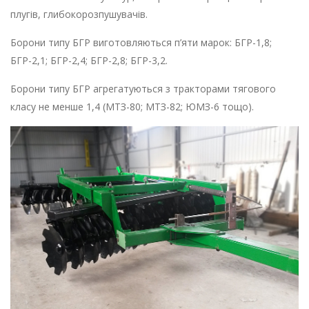
плугів, глибокорозпушувачів.
Борони типу БГР виготовляються п’яти марок: БГР-1,8;
БГР-2,1; БГР-2,4; БГР-2,8; БГР-3,2.
Борони типу БГР агрегатуються з тракторами тягового
класу не менше 1,4 (МТЗ-80; МТЗ-82; ЮМЗ-6 тощо).