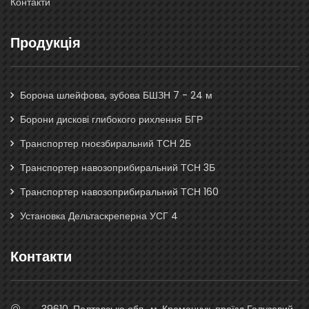
Контакти
Продукція
Борона шлейфова, зубова БШЗН 7 - 24 м
Борони дискові глибокого рихлення БГР
Транспортер гноєзбиральний ТСН 2Б
Транспортер навозоприбиральний ТСН 3Б
Транспортер навозоприбиральний ТСН 160
Установка Дельтаскреперна УСГ 4
Контакти
39610, Полтавська обл., м. Кременчук, проїзд Галузевий,