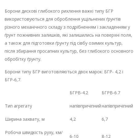
Борони дискові глибокого рихлення важкі типу БГР
використовуються для оброблення ущільнених ґрунтів
різного механічного складу з подрібненням і закладенням у
ґрунт пожнивних залишків, які залишились на поверхні поля,
а також для підготовки ґрунту під сівбу озимих культур,
після збирання просапних культур, без глибокого основного
обробітку ґрунту.
Борони типу БГР виготовляються двох марок: БГР- 4,2 і
БГР-6,7.
БГРВ-4.2
БГРВ-6.7
Тип агрегату
напівпричіпний
напівпричіпний
Ширина захвату, м
4,2
6,7
Робоча швидкість руху, км/
6-10
8-12