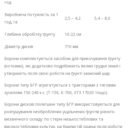
год
Виробнича потужність за 1
2,5 – 4,2
5,4 – 8,0
год, га
Глибина обробітку ґрунту
10-22 см
Діаметр дисків
710 мм
Борони комплектуються засобом для прикочування ґрунту
(котками), які додатково подрібнюють великі грудки землі і
утворюють після своєї роботи на ґрунті захисний шар.
Борони типу БГР агрегатуються з тракторами з тяговим
зусиллям 150-240 к.с. (Т-150, К-700, ХТЗ 17020 тощо).
Борони дискові полегшені типу БГР використовуються для
розпушування необроблених ущільнених ґрунтів різного
механічного складу: по стерні низькостеблових та
високостеблових культур, на брилистій оранці після роботи