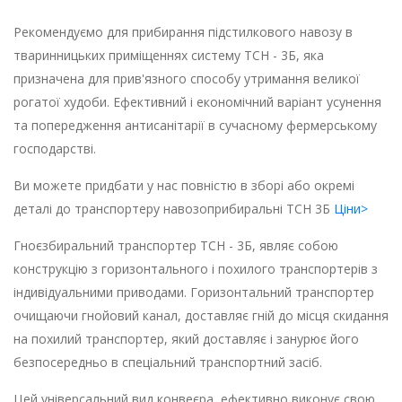
Рекомендуємо для прибирання підстилкового навозу в
тваринницьких приміщеннях систему ТСН - 3Б, яка
призначена для прив'язного способу утримання великої
рогатої худоби. Ефективний і економічний варіант усунення
та попередження антисанітарії в сучасному фермерському
господарстві.
Ви можете придбати у нас повністю в зборі або окремі
деталі до транспортеру навозоприбиральні ТСН 3Б
Ціни>
Гноєзбиральний транспортер ТСН - 3Б, являє собою
конструкцію з горизонтального і похилого транспортерів з
індивідуальними приводами. Горизонтальний транспортер
очищаючи гнойовий канал, доставляє гній до місця скидання
на похилий транспортер, який доставляє і занурює його
безпосередньо в спеціальний транспортний засіб.
Цей універсальний вид конвеєра, ефективно виконує свою